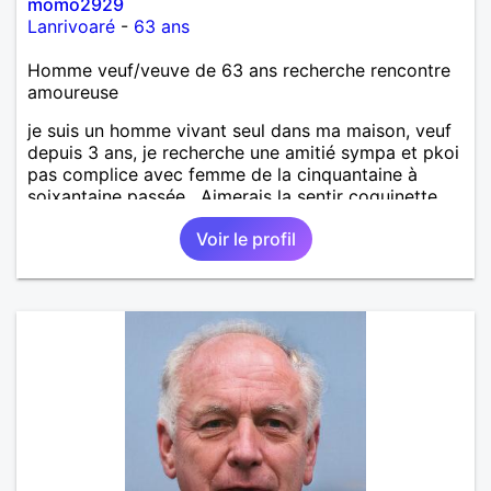
momo2929
Lanrivoaré
-
63 ans
Homme veuf/veuve de 63 ans recherche rencontre
amoureuse
je suis un homme vivant seul dans ma maison, veuf
depuis 3 ans, je recherche une amitié sympa et pkoi
pas complice avec femme de la cinquantaine à
soixantaine passée . Aimerais la sentir coquinette,
pour se faire des bisous et qui sait se découvrir
Voir le profil
tous les deux !!!!