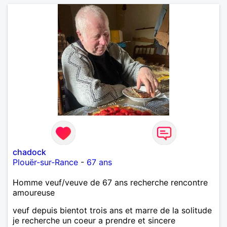
chadock
Plouër-sur-Rance
-
67 ans
Homme veuf/veuve de 67 ans recherche rencontre
amoureuse
veuf depuis bientot trois ans et marre de la solitude
je recherche un coeur a prendre et sincere