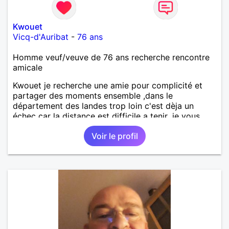
Kwouet
Vicq-d'Auribat
-
76 ans
Homme veuf/veuve de 76 ans recherche rencontre
amicale
Kwouet je recherche une amie pour complicité et
partager des moments ensemble ,dans le
département des landes trop loin c'est dèja un
échec car la distance est difficile a tenir ,je vous
remercie par avance bonne journée ,
Voir le profil