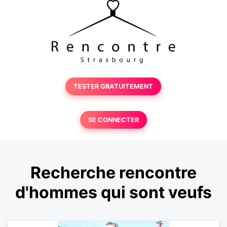
TESTER GRATUITEMENT
SE CONNECTER
Recherche rencontre
d'hommes qui sont veufs