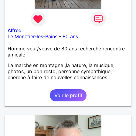
Alfred
Le Monêtier-les-Bains
-
80 ans
Homme veuf/veuve de 80 ans recherche rencontre
amicale
La marche en montagne ,la nature, la musique,
photos, un bon resto, personne sympathique,
cherche à faire de nouvelles connaissances .
Voir le profil