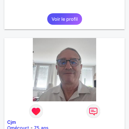
Voir le profil
Cjm
Omécourt
-
75 ans