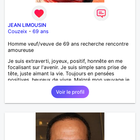
JEAN LIMOUSIN
Couzeix
-
69 ans
Homme veuf/veuve de 69 ans recherche rencontre
amoureuse
Je suis extraverti, joyeux, positif, honnête en me
focalisant sur l'avenir. Je suis simple sans prise de
tête, juste aimant la vie. Toujours en pensées
positives, heureux de vivre. Malgré mon veuvage je
me tourne vers l'avenir pour une deuxième vie
Voir le profil
intense, remplie de joie, de tendresse et pourquoi
pas par la suite d'amour. Déjà dans un premier
temps, se connaître, puis s'apprécier et ensuite
l'avenir nous le dira N'ayez pas peur du niveau
d'étude, je ne me prends pas la tête sur ce niveau.
Mon meilleurs diplôme étant le CEP certificat
d'étude primaire. Avec ce diplôme on sait que je
sais lire, écrire et compter. En raison de mes