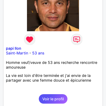
principes je ne corresponds pas avec les
demoiselles approchant les moins de 60 ans
papi llon
Saint-Martin
-
53 ans
Homme veuf/veuve de 53 ans recherche rencontre
amoureuse
La vie est loin d'être terminée et j'ai envie de la
partager avec une femme douce et épicurienne
Voir le profil