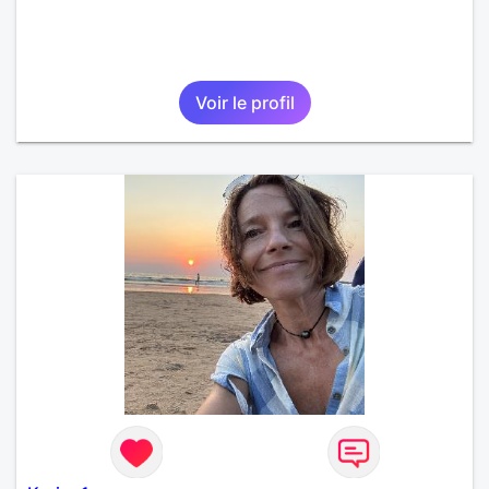
Voir le profil