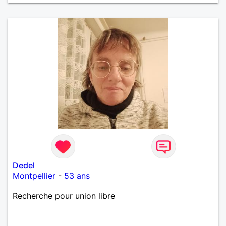
Dedel
Montpellier
-
53 ans
Recherche pour union libre