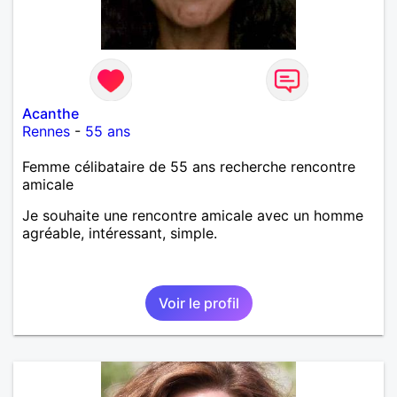
Acanthe
Rennes
-
55 ans
Femme célibataire de 55 ans recherche rencontre
amicale
Je souhaite une rencontre amicale avec un homme
agréable, intéressant, simple.
Voir le profil