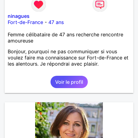
ninagues
Fort-de-France
-
47 ans
Femme célibataire de 47 ans recherche rencontre
amoureuse
Bonjour, pourquoi ne pas communiquer si vous
voulez faire ma connaissance sur Fort-de-France et
les alentours. Je répondrai avec plaisir.
Voir le profil