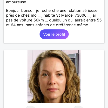
amoureuse
Bonjour bonsoir je recherche une relation sérieuse
près de chez moi....j habite St Marcel 73600....j ai
pas de voiture 50km ... quelqu'un qui aurait entre 55
et 64 ans...sans enfants de préférence même
adultes et qui n aurait garder aucun contact avec
Voir le profil
une où plusieurs ex...si vous correspondez à ma
recherche ecrivez moi je vous répondrai...