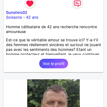
Sunshiro02
Soissons
-
42 ans
Homme célibataire de 42 ans recherche rencontre
amoureuse
Est-ce que le véritable amour se trouve ici? Y-a-t'il
des femmes réellement sincères et surtout ne jouant
pas avec les sentiments des hommes? Etant un
homme protecteur et bienveillant, je veux continuer
d'y croire et pouvoir enfin former la petite famille
Voir le profil
que je désir temps. Faux profil, profiteuse et autres
joyeuseté passer votre chemin, vous ne
m'intéressez pas du tout!