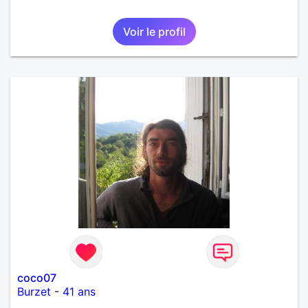
Voir le profil
coco07
Burzet
-
41 ans