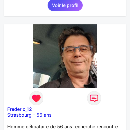
Voir le profil
Frederic_12
Strasbourg
-
56 ans
Homme célibataire de 56 ans recherche rencontre