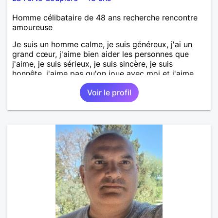
Homme célibataire de 48 ans recherche rencontre
amoureuse
Je suis un homme calme, je suis généreux, j'ai un
grand cœur, j'aime bien aider les personnes que
j'aime, je suis sérieux, je suis sincère, je suis
honnête, j'aime pas qu'on joue avec moi et j'aime
pas les mensonges. Je cherche une relation
Voir le profil
amoureuse et sérieuse.