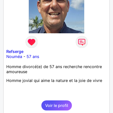
Refserge
Nouméa
-
57 ans
Homme divorcé(e) de 57 ans recherche rencontre
amoureuse
Homme jovial qui aime la nature et la joie de vivre
Voir le profil