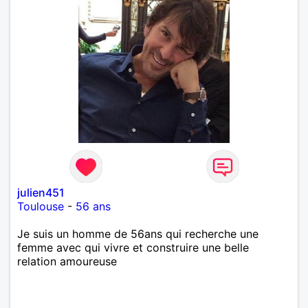
julien451
Toulouse
-
56 ans
Je suis un homme de 56ans qui recherche une
femme avec qui vivre et construire une belle
relation amoureuse