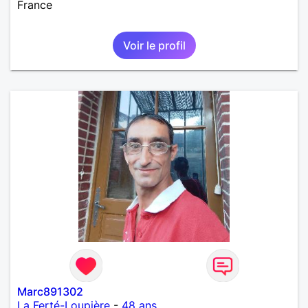
France
Voir le profil
Marc891302
La Ferté-Loupière
-
48 ans