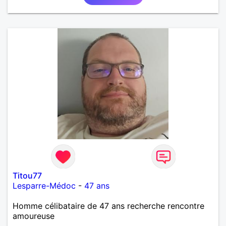
Titou77
Lesparre-Médoc
-
47 ans
Homme célibataire de 47 ans recherche rencontre
amoureuse