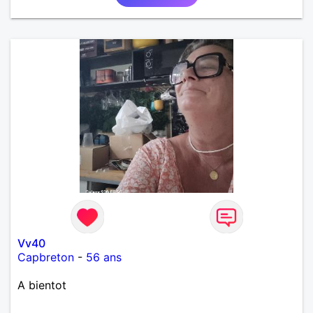
Vv40
Capbreton
-
56 ans
A bientot