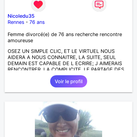
Nicoledu35
Rennes
-
76 ans
Femme divorcé(e) de 76 ans recherche rencontre
amoureuse
OSEZ UN SIMPLE CLIC, ET LE VIRTUEL NOUS
AIDERA A NOUS CONNAITRE, LA SUITE, SEUL
DEMAIN EST CAPABLE DE L ECRIRE; J AIMERAIS
RENCONTRER, LA COMPLICITE, LE PARTAGE DES
BELLES CHOSES DE LA VIE : BALADES, VOYAGES
Voir le profil
EN FRANCE OU AILLEURS. ETRE A L ECOUTE DE L
AUTRE, ET LA VIE SERA PLUS BELLE
ENCORE.....................