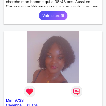
cherche mon homme qui a 38-48 ans. Aussi en
Correse en préférence ou dans son alentour vu que
je travaille en CDI et je ne peux pas souvent
Voir le profil
voyager loin. Merci. Bon chance à tout le monde.
Mimi9733
Cayenne
-
33 ans