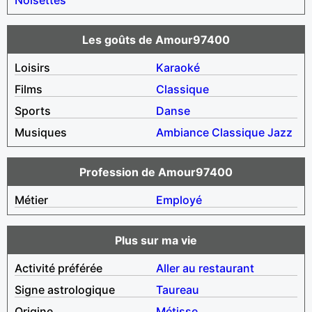
Les goûts de Amour97400
Loisirs
Karaoké
Films
Classique
Sports
Danse
Musiques
Ambiance
Classique
Jazz
Profession de Amour97400
Métier
Employé
Plus sur ma vie
Activité préférée
Aller au restaurant
Signe astrologique
Taureau
Origine
Métisse