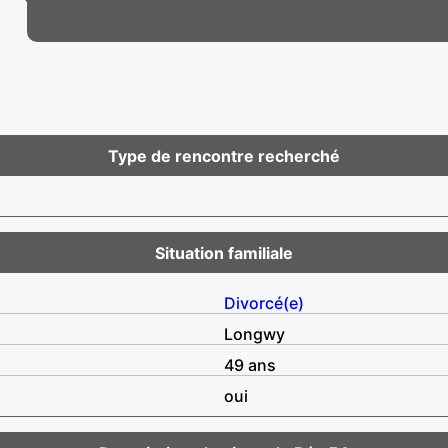
Type de rencontre recherché
Situation familiale
Divorcé(e)
Longwy
49 ans
oui