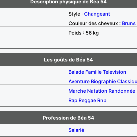
Description physique de Béa 54
Style :
Changeant
Couleur des cheveux :
Bruns
Poids : 56 kg
Les goûts de Béa 54
Balade
Famille
Télévision
Aventure
Biographie
Classiq
Marche
Natation
Randonnée
Rap
Reggae
Rnb
Profession de Béa 54
Salarié