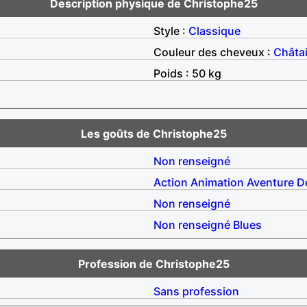
Description physique de Christophe25
Style :
Classique
Couleur des cheveux :
Châta
Poids : 50 kg
Les goûts de Christophe25
Non renseigné
Action
Animation
Aventure
D
Non renseigné
Non renseigné
Blues
Profession de Christophe25
Sans profession