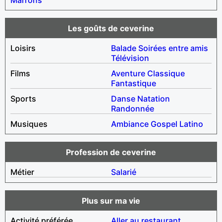
Les goûts de ceverine
Loisirs
Balade
Soirées entre amis
Télévision
Films
Aventure
Classique
Fantastique
Sports
Danse
Natation
Randonnée
Musiques
Ambiance
Gospel
Latino
Profession de ceverine
Métier
Salarié
Plus sur ma vie
Activité préférée
Aller au restaurant