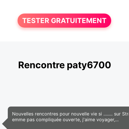
TESTER GRATUITEMENT
Rencontre paty6700
Nouvelles rencontres pour nouvelle vie si ........ sur S
emme pas compliquée ouverte, j'aime voyager,...