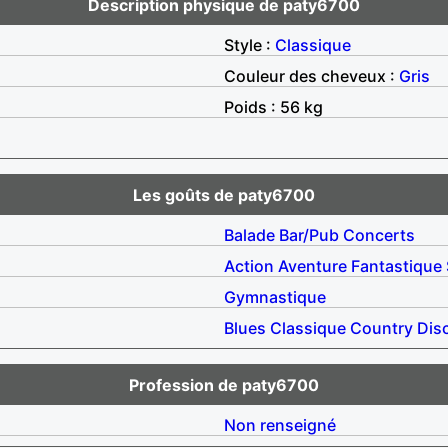
Description physique de paty6700
Style :
Classique
Couleur des cheveux :
Gris
Poids : 56 kg
Les goûts de paty6700
Balade
Bar/Pub
Concerts
Action
Aventure
Fantastique
Gymnastique
Blues
Classique
Country
Dis
Profession de paty6700
Non renseigné