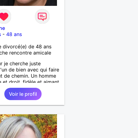
ne
s
-
48 ans
 divorcé(e) de 48 ans
che rencontre amicale
r je cherche juste
'un de bien avec qui faire
ut de chemin. Un homme
 et droit, fidèle et aimant
s petits plaisirs de la vie.
Voir le profil