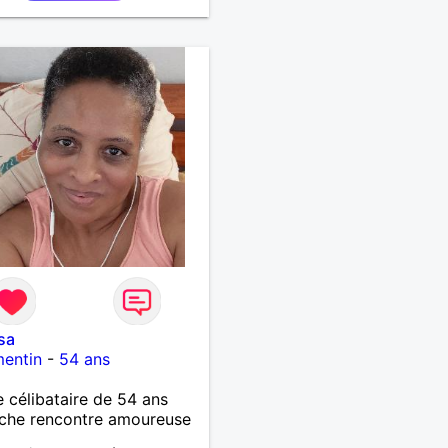
sa
mentin
-
54 ans
célibataire de 54 ans
che rencontre amoureuse