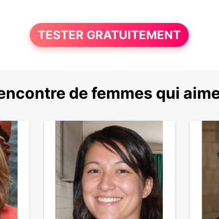
TESTER GRATUITEMENT
encontre de femmes qui aime