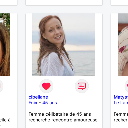
Je suis quelqu'un de très
sociable qui aime faire le bien
autour d'elle.
cibeliane
Matys
Foix
-
45 ans
Le La
Femme célibataire de 45 ans
Femme 
cile à
recherche rencontre amoureuse
recher
e