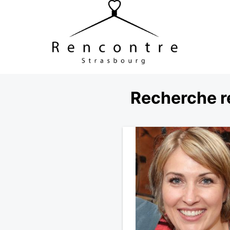
Recherche r