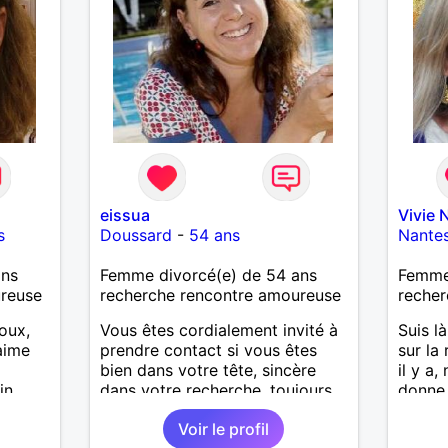
eissua
Vivie 
s
Doussard
-
54 ans
Nante
ans
Femme divorcé(e) de 54 ans
Femme 
ureuse
recherche rencontre amoureuse
recher
oux,
Vous êtes cordialement invité à
Suis l
aime
prendre contact si vous êtes
sur la
bien dans votre tête, sincère
il y a
in
dans votre recherche, toujours
donne
urte
prêt à donner et à recevoir de
Voir le profil
l'amour quand on est en couple.