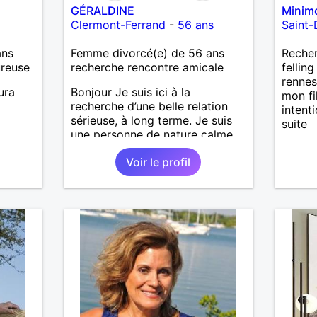
GÉRALDINE
Minim
Clermont-Ferrand
-
56 ans
Saint-
ans
Femme divorcé(e) de 56 ans
Recher
ureuse
recherche rencontre amicale
fellin
rennes
ura
Bonjour Je suis ici à la
mon fi
recherche d’une belle relation
intent
sérieuse, à long terme. Je suis
suite
une personne de nature calme,
curieuse, un brin d’aventure,
Voir le profil
amoureuse de la nature et des
grands espaces ainsi que des
voyages. Je recherche une
relation bienveillante basé sur
quelques valeurs humaines, une
vague d’amour et de bonheur à
partager en toute simplicité. Ma
recherche est basé sur mon
secteur géographique du puy de
dôme. Photos récentes.
Géraldine.