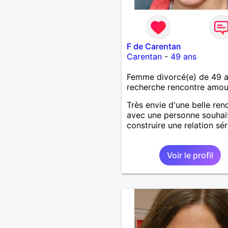
F de Carentan
Carentan
-
49 ans
Femme divorcé(e) de 49 
recherche rencontre amo
Très envie d'une belle ren
avec une personne souhai
construire une relation sér
Voir le profil