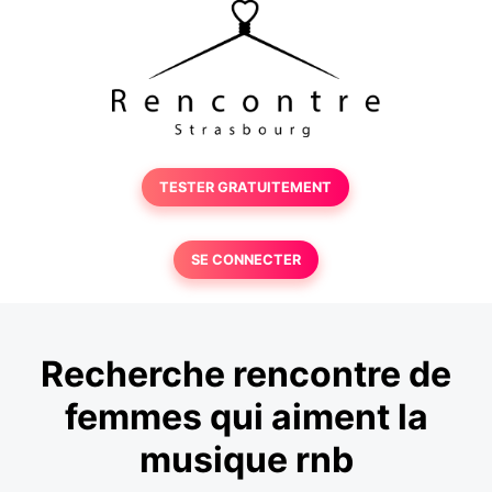
TESTER GRATUITEMENT
SE CONNECTER
Recherche rencontre de
femmes qui aiment la
musique rnb