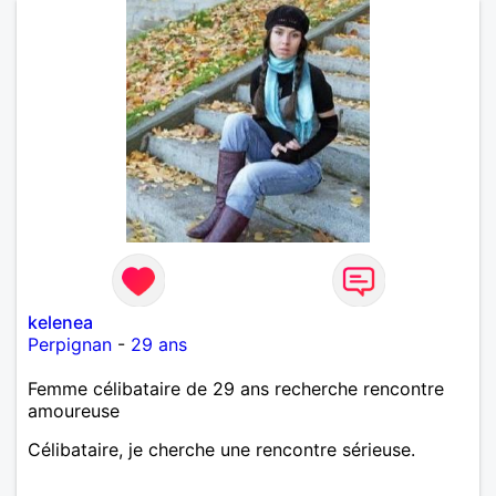
kelenea
Perpignan
-
29 ans
Femme célibataire de 29 ans recherche rencontre
amoureuse
Célibataire, je cherche une rencontre sérieuse.