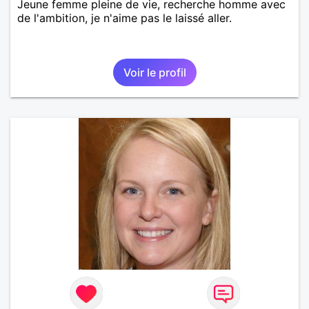
Jeune femme pleine de vie, recherche homme avec
de l'ambition, je n'aime pas le laissé aller.
Voir le profil