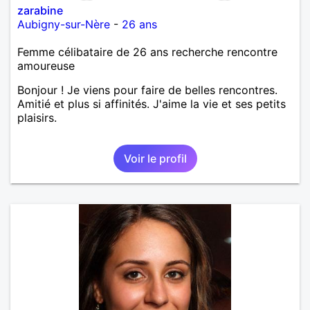
zarabine
Aubigny-sur-Nère
-
26 ans
Femme célibataire de 26 ans recherche rencontre
amoureuse
Bonjour ! Je viens pour faire de belles rencontres.
Amitié et plus si affinités. J'aime la vie et ses petits
plaisirs.
Voir le profil