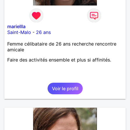
mariellla
Saint-Malo
-
26 ans
Femme célibataire de 26 ans recherche rencontre
amicale
Faire des activités ensemble et plus si affinités.
Voir le profil