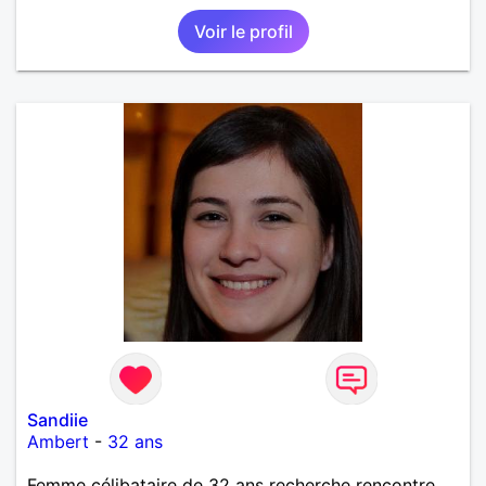
Voir le profil
Sandiie
Ambert
-
32 ans
Femme célibataire de 32 ans recherche rencontre