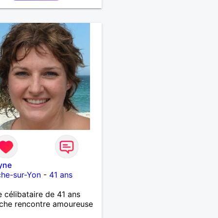
yne
che-sur-Yon
-
41 ans
célibataire de 41 ans
che rencontre amoureuse