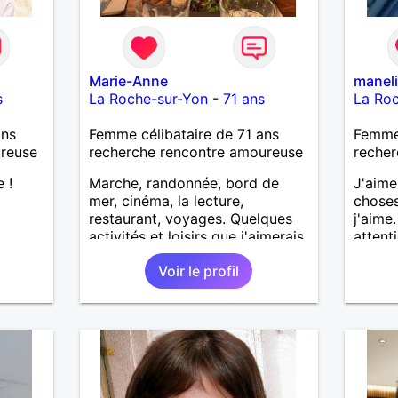
Marie-Anne
manel
s
La Roche-sur-Yon
-
71 ans
La Ro
ans
Femme célibataire de 71 ans
Femme 
ureuse
recherche rencontre amoureuse
recher
 !
Marche, randonnée, bord de
J'aime
mer, cinéma, la lecture,
choses
restaurant, voyages. Quelques
j'aime
activités et loisirs que j'aimerais
attent
partager ainsi que les vôtres.
recher
Voir le profil
Recevoir mes enfants, mes
pourra
petits-enfants et mes amis.
plein 
Bénévolat auprès des enfants à
l’école, pour le cinéma
indépendant... Se rencontrer,
être à l’écoute, échanger avec
une personne de confiance,
pour une vie de partage, de