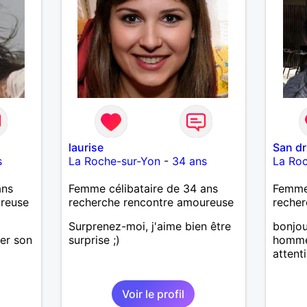
tendresse. Les voyages et où
randonnées en France ou à
l'étranger à deux en dehors des
sentiers battus me raviraient. Je
m'engage à répondre à votre
message. Au plaisir de vous lire.
laurise
San dr
s
La Roche-sur-Yon
-
34 ans
La Ro
ans
Femme célibataire de 34 ans
Femme
ureuse
recherche rencontre amoureuse
recher
Surprenez-moi, j'aime bien être
bonjou
er son
surprise ;)
homme 
attent
Voir le profil