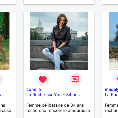
conelia
madel
s
La Roche-sur-Yon
-
34 ans
La Ro
ans
Femme célibataire de 34 ans
Femme 
ureuse
recherche rencontre amoureuse
recher