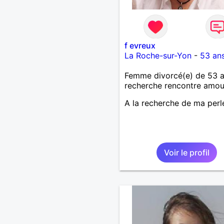
f evreux
La Roche-sur-Yon
-
53 an
Femme divorcé(e) de 53 
recherche rencontre amo
A la recherche de ma perle
Voir le profil