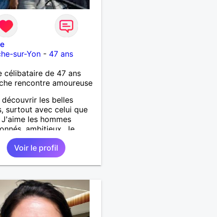
ie
che-sur-Yon
-
47 ans
célibataire de 47 ans
che rencontre amoureuse
 découvrir les belles
, surtout avec celui que
. J'aime les hommes
ionnés, ambitieux. Je
che quelqu'un avec qui je
Voir le profil
is tout partager car j'ai
d'amour à donner.